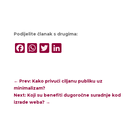
Podijelite članak s drugima:
Facebook
WhatsApp
Twitter
LinkedIn
←
Prev: Kako privući ciljanu publiku uz
minimalizam?
Next: Koji su benefiti dugoročne suradnje kod
izrade weba?
→