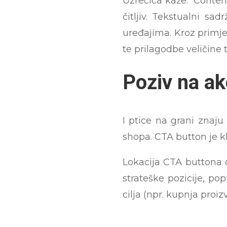
Uzrečica kaže: “Content
čitljiv. Tekstualni sa
uređajima. Kroz primjen
te prilagodbe veličine 
Poziv na ak
I ptice na grani znaj
shopa. CTA button je k
Lokacija CTA buttona o
strateške pozicije, po
cilja (npr. kupnja proiz