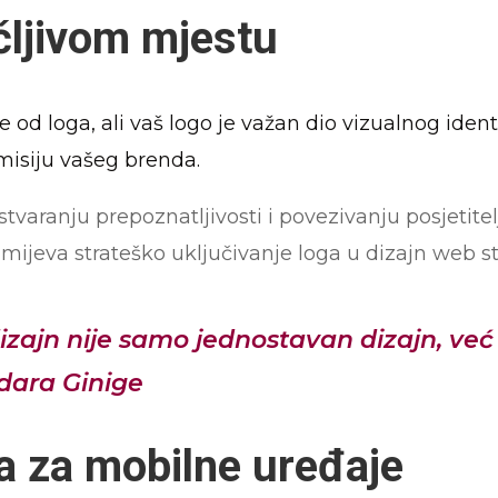
čljivom mjestu
še od loga, ali vaš logo je važan dio vizualnog ident
 misiju vašeg brenda.
varanju prepoznatljivosti i povezivanju posjetite
ijeva strateško uključivanje loga u dizajn web st
dizajn nije samo jednostavan dizajn, već
dara Ginige
a za mobilne uređaje