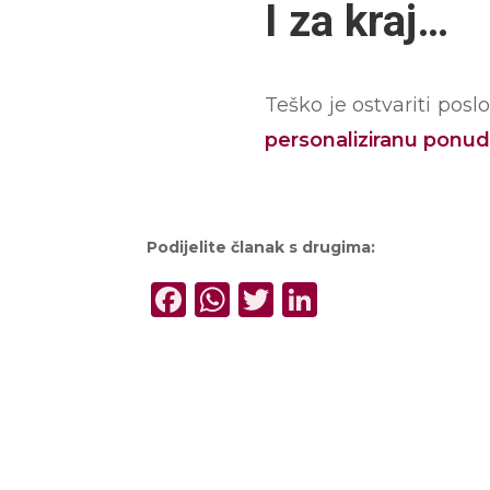
I za kraj…
Teško je ostvariti pos
personaliziranu ponud
Podijelite članak s drugima:
Facebook
WhatsApp
Twitter
LinkedIn