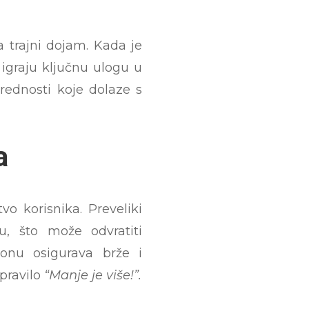
a trajni dojam. Kada je
 igraju ključnu ulogu u
prednosti koje dolaze s
a
vo korisnika. Preveliki
ju, što može odvratiti
tonu osigurava brže i
 pravilo
“Manje je više!”.