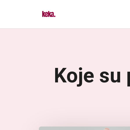
k
pp
Koje su 