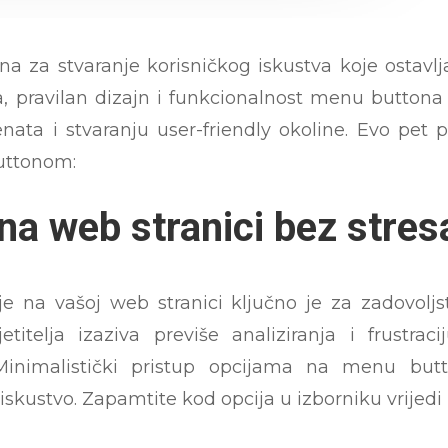
na za stvaranje korisničkog iskustva koje ostavlj
, pravilan dizajn i funkcionalnost menu buttona
jenata i stvaranju user-friendly okoline. Evo pet 
uttonom:
na web stranici bez stres
 na vašoj web stranici ključno je za zadovoljst
itelja izaziva previše analiziranja i frustraci
Minimalistički pristup opcijama na menu but
 iskustvo. Zapamtite kod opcija u izborniku vrijedi