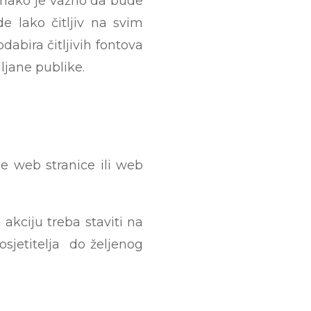
jednako je važno da bude
de lako čitljiv na svim
dabira čitljivih fontova
ljane publike.
e web stranice ili web
 akciju treba staviti na
osjetitelja do željenog