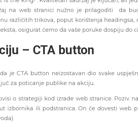
 is the king!”. Kvalitetan sadržaj je ključan, ali 
držaj na web stranici nužno je prilagoditi da bu
u različitih trikova, poput korištenja headingsa, o
teksta, osigurat ćemo da vaše poruke dospiju do ci
ciju – CTA button
u da je CTA button neizostavan dio svake uspješn
ljuč
za poticanje publike na akciju.
visi o strategiji kod izrade web stranice.
Poziv na
put izbornika ili podstranica. On će dovesti web p
voda).