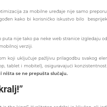
timizacija za mobilne uređaje nije samo preporu
agođen kako bi korisničko iskustvo bilo besprij
o puta nije tako pa neke web stranice izgledaju od
obilnoj verziji.
pom koji uključuje pažljivu prilagodbu svakog el
top, tablet i mobitel), osiguravajući konzistentno
 i ništa se ne prepušta slučaju.
kralj!”