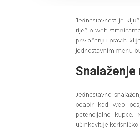
Jednostavnost je ključ
riječ o web stranicama
privlačenju pravih kli
jednostavnim menu b
Snalaženje 
Jednostavno snalaženje
odabir kod web posjet
potencijalne kupce. 
učinkovitije korisničko