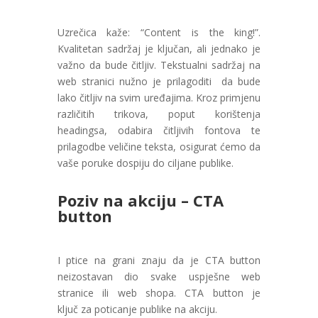
Uzrečica kaže: “Content is the king!”.
Kvalitetan sadržaj je ključan, ali jednako je
važno da bude čitljiv. Tekstualni sadržaj na
web stranici nužno je prilagoditi da bude
lako čitljiv na svim uređajima. Kroz primjenu
različitih trikova, poput korištenja
headingsa, odabira čitljivih fontova te
prilagodbe veličine teksta, osigurat ćemo da
vaše poruke dospiju do ciljane publike.
Poziv na akciju – CTA
button
I ptice na grani znaju da je CTA button
neizostavan dio svake uspješne web
stranice ili web shopa. CTA button je
ključ
za poticanje publike na akciju.