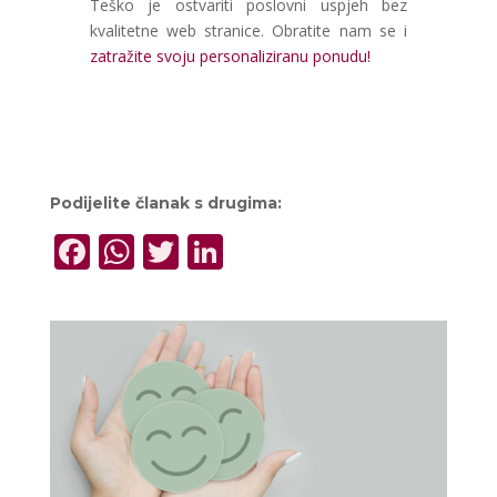
Teško je ostvariti poslovni uspjeh bez
kvalitetne web stranice. Obratite nam se i
zatražite svoju personaliziranu ponudu!
Podijelite članak s drugima:
F
W
T
Li
ac
h
w
n
e
at
itt
k
b
s
er
e
o
A
dI
o
p
n
k
p