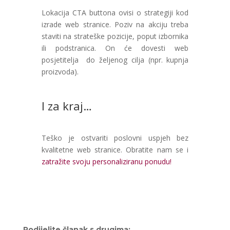
Lokacija CTA buttona ovisi o strategiji kod
izrade web stranice.
Poziv na akciju treba
staviti na strateške pozicije, poput izbornika
ili podstranica. On će dovesti web
posjetitelja do željenog cilja (npr. kupnja
proizvoda).
I za kraj…
Teško je ostvariti poslovni uspjeh bez
kvalitetne web stranice. Obratite nam se i
zatražite svoju personaliziranu ponudu!
Podijelite članak s drugima: