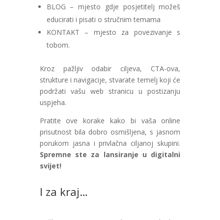
BLOG – mjesto gdje posjetitelj možeš
educirati i pisati o stručnim temama
KONTAKT – mjesto za povezivanje s
tobom.
Kroz pažljiv odabir ciljeva, CTA-ova,
strukture i navigacije, stvarate temelj koji će
podržati
vašu web stranicu u postizanju
uspjeha.
Pratite ove korake kako bi vaša online
prisutnost bila dobro osmišljena, s jasnom
porukom jasna i privlačna ciljanoj skupini.
Spremne ste za lansiranje u digitalni
svijet!
I za kraj…